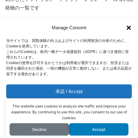
発物の一覧です
Manage Consent
アバター設定補助ツール for
制作物
VRChat
当サイトでは、閲覧体験の向上およびサイトの利用状況の分析のために、
(AmariVRChatAvatarUtils)
Cookieを使用しています。
これらのCookieは、欧州一般データ保護規則（GDPR）に基づき適切に管
理されています。
2024.05.24
Cookieの使用を許可するかどうかは利用者が選択できますが、拒否または
同意を撤回された場合、一部の機能が正常に動作しない、または表示品質が
低下する場合があります。
承諾 / Accept
拒否 / Deny
This website uses cookies to analyze site traffic and improve your
experience. By continuing to use this site, you consent to our use of
お問い合わせ | Contact
プライバシーポリシー | Privacy
cookies.
確認 / View preferences
Policy
Decline
Accept
© 2022 天鈴のあ - 公式サイト.
プライバシーポリシー | Privacy Policy
メニュー
ホーム
検索
トップ
サイドバー