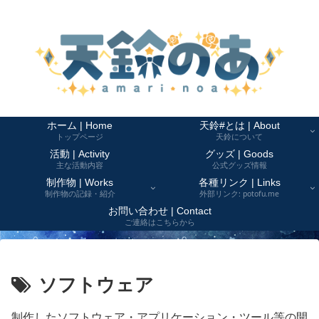
ホーム | Home
天鈴#とは | About
トップページ
天鈴について
活動 | Activity
グッズ | Goods
主な活動内容
公式グッズ情報
制作物 | Works
各種リンク | Links
制作物の記録・紹介
外部リンク: potofu.me
お問い合わせ | Contact
ご連絡はこちらから
ソフトウェア
制作したソフトウェア・アプリケーション・ツール等の開