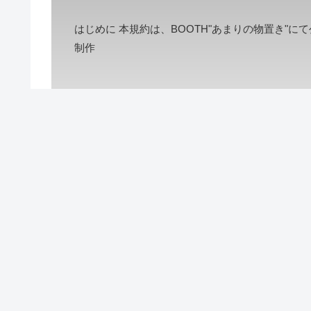
はじめに 本規約は、BOOTH"あまりの物置き"
制作
ホーム
制作物 | Works