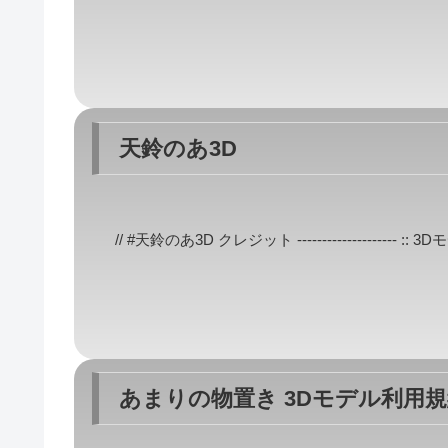
天鈴のあ3D
// #天鈴のあ3D クレジット -------------------- ::
あまりの物置き 3Dモデル利用